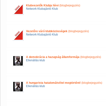
Klubvezetők Klubja hírei
(blogbejegyzés)
Network Klubajánló Klub
Vezetőre váró klubközösségek
(blogbejegyzés)
Network Klubajánló Klub
A demokrácia a hazugság államformája
(blogbejegyzés)
Ellenállás klub
A hungarista hatalomátvétel megtörtént!
(blogbejegyzés)
Ellenállás klub