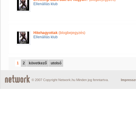
Ellenállás klub
Hitehagyottak
(blogbejegyzés)
Ellenállás klub
1
2
következő
utolsó
© 2007 Copyright Network.hu Minden jog fenntartva.
Impress